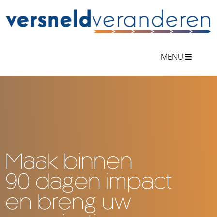
MENU
Home
Versneld Veranderen
Aanpak
Aanbod
Cases
Over Rob
Actueel
Contact
Maak binnen
90 dagen impact
en breng uw