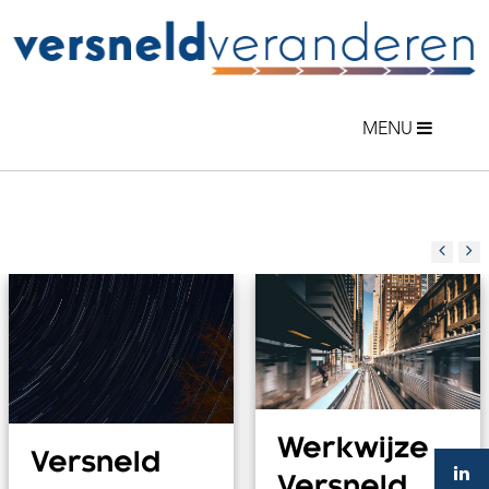
MENU
Home
Versneld Veranderen
Aanpak
Aanbod
Cases
Over Rob
Actueel
Contact
Werkwijze
Versneld
Versneld